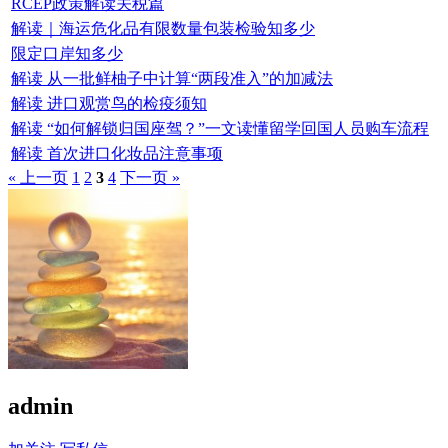
RCEP政策解读关税篇
解读｜海运危化品有限数量包装检验知多少
限定口岸知多少
解读 从一批鲜柚子中计算“两段准入”的加减法
解读 进口观赏鸟的检疫须知
解读 “如何解锁归国座驾？”一文读懂留学回国人员购车流程
解读 首次进口化妆品注意事项
« 上一页
1
2
3
4
下一页 »
admin