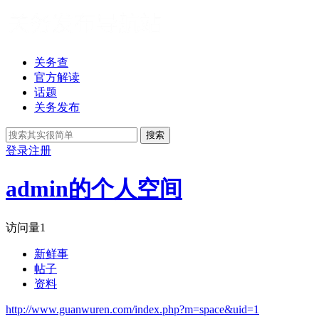
关务查
官方解读
话题
关务发布
搜索
登录
注册
admin的个人空间
访问量
1
新鲜事
帖子
资料
http://www.guanwuren.com/index.php?m=space&uid=1