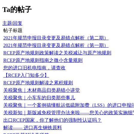
Ta的帖子
主题
|
回复
帖子标题
2021年规范申报目录变更及易错点解析（第二期）
2021年规范申报目录变更及易错点解析（第一期）
RCEP原产地规则政策解读之关税减让与原产地规则
RCEP原产地规则指南之微小含量规则
您的进口旧机电指南，请查收
【RCEP入门知多少】
RCEP原产地规则解读之累积规则
关税聚焦｜木材商品归类易错小讲堂
关税聚焦｜小车车的归类那些事儿
关税聚焦｜一个案例搞懂航运低硫附加费（LSS）的进口申报
关税新知｜新版减免税管理办法来啦——您关心的政策实施细
出口RCEP国家，你了解他们的强制性认证吗？
解读—— 进口再生钢铁原料