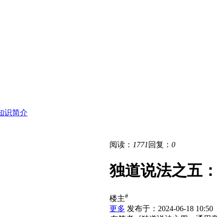
知识简介
阅读：
1771
回复：
0
独道说法之五
#
楼主
更多
发布于：2024-06-18 10:50