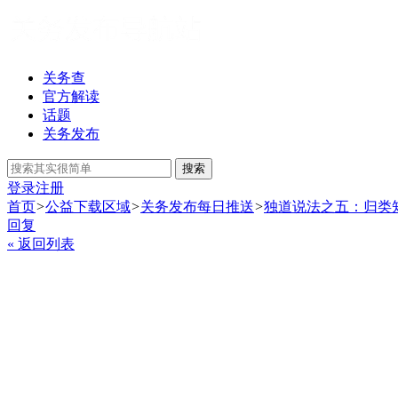
关务查
官方解读
话题
关务发布
搜索
登录
注册
首页
>
公益下载区域
>
关务发布每日推送
>
独道说法之五：归类
回复
« 返回列表