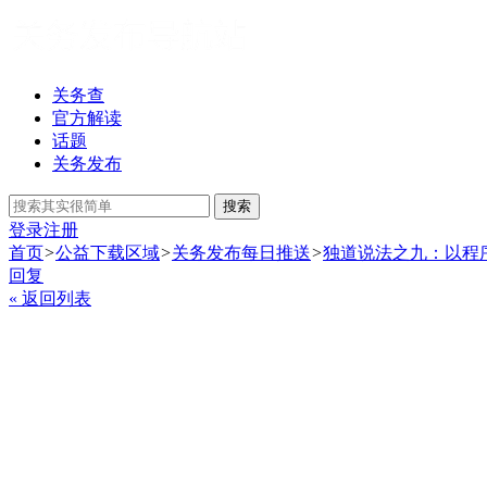
关务查
官方解读
话题
关务发布
搜索
登录
注册
首页
>
公益下载区域
>
关务发布每日推送
>
独道说法之九：以程
回复
« 返回列表