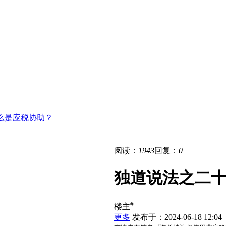
么是应税协助？
阅读：
1943
回复：
0
独道说法之二
#
楼主
更多
发布于：2024-06-18 12:04