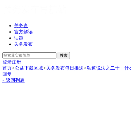
关务查
官方解读
话题
关务发布
搜索
登录
注册
首页
>
公益下载区域
>
关务发布每日推送
>
独道说法之二十：什
回复
« 返回列表