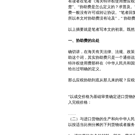
有读者在笔者《海关特许权使用费应税
楚”、“协助费是怎么定义的？求普及
费一般没有许可或转让协议。”笔者回
所以本文对协助费没有论及”，“ 协
以上摘要就是笔者写本文的初衷。既然
一、协助费的出处
确切讲，在海关有关法律、法规、政策
助这个词，其实协助费只是一个通俗说
特许权使用费那样在《中华人民共和国
给出过明确的定义。
那么应税协助到底从那儿来的呢？应
“以成交价格为基础审查确定进口货物
入完税价格：
……
（二）与进口货物的生产和向中华人民
以按适当比例分摊的下列货物或者服务