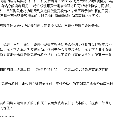
问题的理论与实务（上）》）文后留言：“特许权使用费和协助费傻傻分不清
。”有热心的读者回复：“特许权使用费一定会有双方许可或转让协议，而协助
复：“虽然海关也将协助费列入进口货物完税价格，但不属于特许权使用费，
助费不是一两句话能说清楚的，以后有时间单独就协助费写篇小文另发。”
有读者这么关心协助费问题，笔者今天就此问题作些简单介绍分析。
、规定、文件、通知、资料中都查不到协助费这个词，但是可以找到应税协
法，海关官方称之为应税协助。但对于什么是应税协助，海关官方并没有像
海关审定进出口货物完税价格办法》（以下简称《审价办法》）第五十一条
税协助的真正渊源出自于《审价办法》第十一条第二款，法条原文是这样的：
的完税价格时，未包括在该货物实付、应付价格中的下列费用或者价值应当计
共和国境内销售有关的，由买方以免费或者以低于成本的方式提供，并且可
的价值：